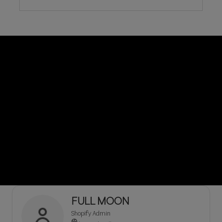
You can use this element to add a quote,
content...
FULL MOON
Shopify Admin