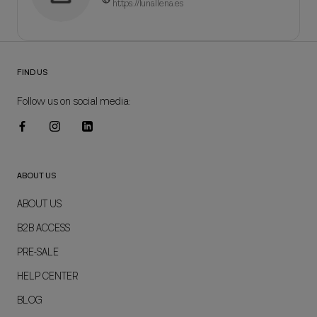
https://lunallena.es
FIND US
Follow us on social media:
ABOUT US
ABOUT US
B2B ACCESS
PRE-SALE
HELP CENTER
BLOG