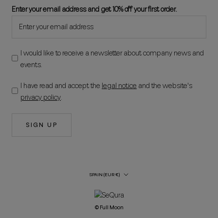
Enter your email address and get 10% off your first order.
I would like to receive a newsletter about company news and
events.
I have read and accept the
legal notice
and the website's
privacy policy
.
SIGN UP
Country/Region
SPAIN (EUR €)
© Full Moon