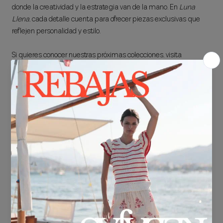
donde la creatividad y la estrategia van de la mano. En
Luna
Llena
, cada detalle cuenta para ofrecer piezas exclusivas que
reflejen personalidad y estilo.
Si quieres conocer nuestras próximas colecciones, visita
www.lunallena.es
y síguenos en nuestras redes sociales para
descubrir las novedades antes que nadie. ¡Te esperamos!
Written by LUNA LLENA