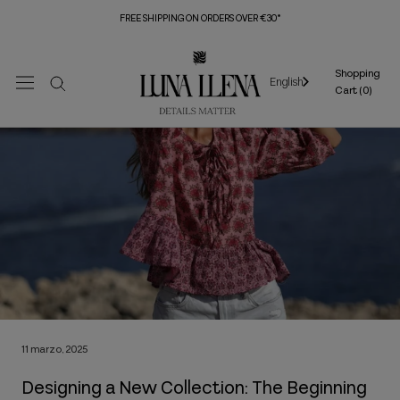
Skip
FREE SHIPPING ON ORDERS OVER €30*
to
content
Shopping
English
Cart (
0
)
11 marzo, 2025
Designing a New Collection: The Beginning