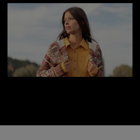
How to Dress in the Boho Style This Winter
(Taking Advantage of the Sales—60% Off)