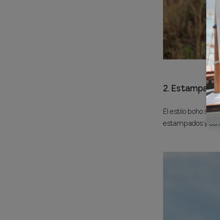
2. Estampados
El estilo boho se 
estampados y comb