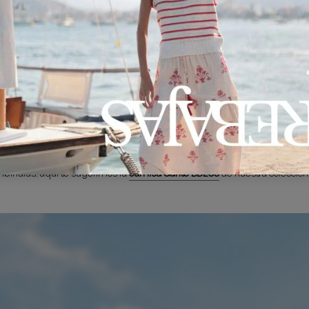
 y texturas
caracteriza por sus estampados llamativos y texturas variadas. Opta por b
ínalas, aquí te sugerimos la
camisa Gante BD200
de nuestra colección