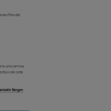
eses fríos del
bina una camisa
ectos o de corte
antalón Bergen