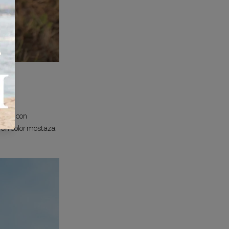
lusas con
 en color mostaza.