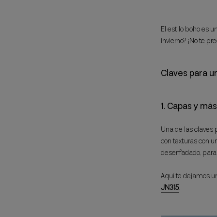
El estilo boho es u
invierno? ¡No te p
Claves para u
1. Capas y má
Una de las claves 
con texturas con u
desenfadado, para 
Aquí te dejamos un
JN315
.