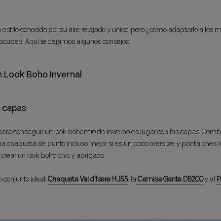
n estilo conocido por su aire relajado y único, pero ¿cómo adaptarlo a los m
reocupes! Aquí te dejamos algunos consejos.
n Look Boho Invernal
s capas
para conseguir un look bohemio de invierno es jugar con las capas. Com
na chaqueta de punto incluso mejor si es un poco oversize, y pantalones r
crear un look boho chic y abrigado.
 conjunto ideal:
Chaqueta Val d'Isere HJ55
, la
Camisa Gante DB200
y el
P