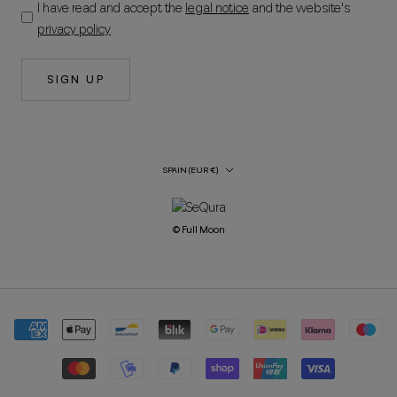
I have read and accept the
legal notice
and the website's
privacy policy
.
SIGN UP
Country/Region
SPAIN (EUR €)
© Full Moon