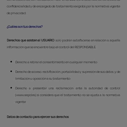
confidencialidad y de encargado de tratamiento exigidos por la normativa vigente
de privacidad.
¿Cuáles son tus derechos?
Derechos que asisten al USUARIO
: solo podrán satisfacerse en relación a aquella
información que se encuentre bajo el control del RESPONSABLE.
Derecho a retirar el consentimiento en cualquier momento
Derecho de acceso, rectificación, portabilidad y supresión de sus datos, y de
limitación u oposición a su tratamiento
Derecho a presentar una reclamación ante la autoridad de control
(www.aepd.es) si considera que el tratamiento no se ajusta a la normativa
vigente
Datos de contacto para ejercer sus derechos
: