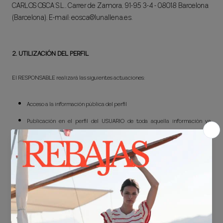
CARLOS OSCA S.L.. Carrer de Zamora, 91-95 3-4 - 08018 Barcelona
(Barcelona). E-mail: eosca@lunallena.es.
2. UTILIZACIÓN DEL PERFIL
El RESPONSABLE
realizará las siguientes actuaciones:
Acceso a la información pública del perfil
Publicación en el perfil del USUARIO de toda aquella información ya
publicada en la red social del RESPONSABLE
Enviar mensajes personales e individuales a través de los canales de la red
social
Actualizaciones del estado de la página que se publicarán en el perfil del
USUARIO
El USUARIO siempre puede controlar sus conexiones, eliminar los contenidos que