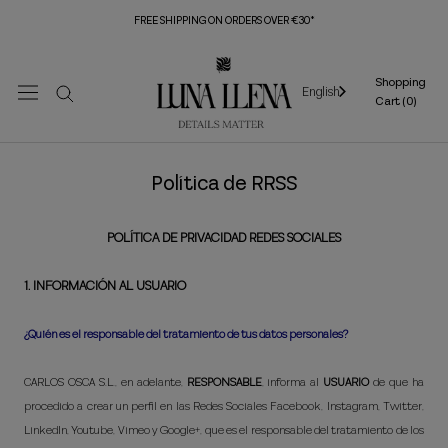
Skip
FREE SHIPPING ON ORDERS OVER €30*
to
content
Shopping
English
Cart (
0
)
Política de RRSS
POLÍTICA DE PRIVACIDAD REDES SOCIALES
1. INFORMACIÓN AL USUARIO
¿Quién es el responsable del tratamiento de tus datos personales?
CARLOS OSCA S.L., en adelante,
RESPONSABLE
, informa al
USUARIO
de que ha
procedido a crear un perfil en las Redes Sociales Facebook, Instagram, Twitter,
LinkedIn, Youtube, Vimeo y Google+, que es el responsable del tratamiento de los