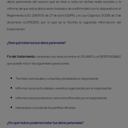
datos personales del usuario que se lleve a cabo en dichas redes sociales y le
informa de que estos datos serán tratados de conformidad con lo dispuesto en el
Reglamento (UE) 2016/679, de 27 de abril (GDPR), y la Ley Orgánica 3/2018, de 5 de
diciembre (LOPDGDD), por lo que se le facilita la siguiente información del
tratamiento:
¿Para qué tratamos tus datos personales?
Fin del tratamiento
: mantener una relación entre el USUARIO y el RESPONSABLE
que puede incluir las siguientes operaciones:
Tramitar solicitudes y consultas planteadas al responsable
Informar sobre actividades y eventos organizados por el responsable
Informar sobre productos o servicios ofrecidos por el responsable
Interactuar a través de los perfiles oficiales
¿Por qué motivo podemos tratar tus datos personales?