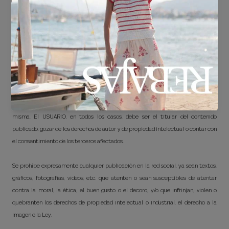
dejen de interesarle y restringir con quién comparte sus conexiones; para ello
deberá acceder a su configuración de privacidad.
3. PUBLICACIONES
El USUARIO, una vez sea seguidor o se haya unido a la red social del
RESPONSABLE, podrá publicar en esta comentarios, enlaces, imágenes,
fotografías o cualquier otro tipo de contenido multimedia soportado por la
misma. El USUARIO, en todos los casos, debe ser el titular del contenido
publicado, gozar de los derechos de autor y de propiedad intelectual o contar con
el consentimiento de los terceros afectados.
Se prohíbe expresamente cualquier publicación en la red social, ya sean textos,
gráficos, fotografías, vídeos, etc. que atenten o sean susceptibles de atentar
contra la moral, la ética, el buen gusto o el decoro, y/o que infrinjan, violen o
quebranten los derechos de propiedad intelectual o industrial, el derecho a la
imagen o la Ley.