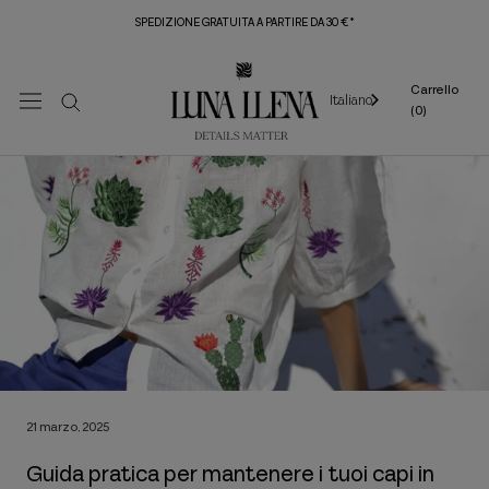
Vai
SPEDIZIONE GRATUITA A PARTIRE DA 30 €*
al
contenuto
Carrello
Italiano
(
0
)
21 marzo, 2025
Guida pratica per mantenere i tuoi capi in