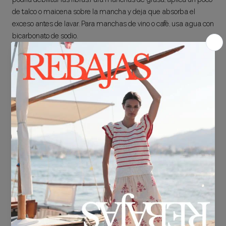
de talco o maicena sobre la mancha y deja que absorba el
exceso antes de lavar. Para manchas de vino o café, usa agua con
bicarbonato de sodio.
8. Almacena correctamente
Dobla las prendas de algodón en lugar de colgarlas,
especialmente si son camisetas o jerséis, ya que pueden
deformarse con el tiempo. Guárdalas en un lugar seco y fresco
para evitar la aparición de moho o malos olores.
Para una mejor organización, usa cajas de almacenamiento o
separadores en tu armario. También puedes agregar bolsitas de
lavanda o carbón activado para mantener las prendas frescas y
libres de humedad.
Aquí tienes un vídeo de la conocidísima experta en organización
Mari Kondo con un método infalible