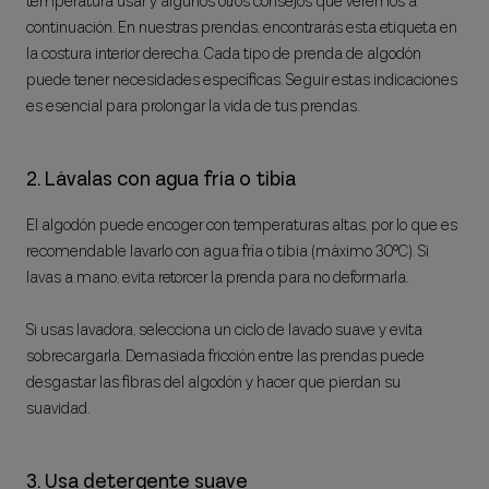
temperatura usar y algunos otros consejos que veremos a
continuación. En nuestras prendas, encontrarás esta etiqueta en
la costura interior derecha. Cada tipo de prenda de algodón
puede tener necesidades específicas. Seguir estas indicaciones
es esencial para prolongar la vida de tus prendas.
2. Lávalas con agua fría o tibia
El algodón puede encoger con temperaturas altas, por lo que es
recomendable lavarlo con agua fría o tibia (máximo 30°C). Si
lavas a mano, evita retorcer la prenda para no deformarla.
Si usas lavadora, selecciona un ciclo de lavado suave y evita
sobrecargarla. Demasiada fricción entre las prendas puede
desgastar las fibras del algodón y hacer que pierdan su
suavidad.
3. Usa detergente suave