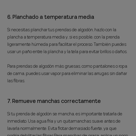
6. Planchado a temperatura media
Si necesitas planchar tus prendas de algodón, hazlo con la
plancha a temperatura media y, si es posible, con la prenda
ligeramente húmeda para facilitar el proceso. También puedes
usar un paño entre la plancha y la tela para evitar brillos o daños.
Para prendas de algodón más gruesas, como pantalones o ropa
de cama, puedes usar vapor para eliminar las arrugas sin dañar
las fibras.
7. Remueve manchas correctamente
Si tu prenda de algodón se mancha, es importante tratarla de
inmediato. Usa agua fría y un quitamanchas suave antes de
lavarla normalmente. Evita frotar demasiado fuerte, ya que
podría debilitar las fibras.Para manchas de grasa, aplica un poco