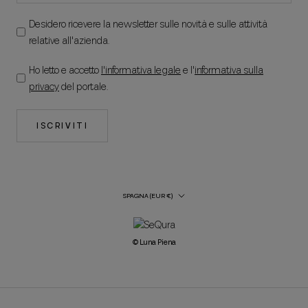
Desidero ricevere la newsletter sulle novità e sulle attività
relative all'azienda.
Ho letto e accetto
l'informativa legale
e l'
informativa sulla
privacy
del portale.
ISCRIVITI
Paese/regione
SPAGNA (EUR €)
© Luna Piena