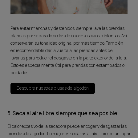
Para evitar manchas y desteñidos, siempre lava las prendas
blancas por separado de las de colores oscuros o intensos. Así
conservarán su tonalidad original por más tiempo. También
es recomendable dar la vuelta a las prendas antes de
lavarlas para reducir el desgaste en la parte exterior de la tela.
Esto es especialmente útil para prendas con estampados o
bordados.
Descubre nuestras blusas de algodón
5. Seca al aire libre siempre que sea posible
El calor excesivo de la secadora puede encoger y desgastar las
prendas de algodón. Lo mejor es secarlas al aire libre en un lugar