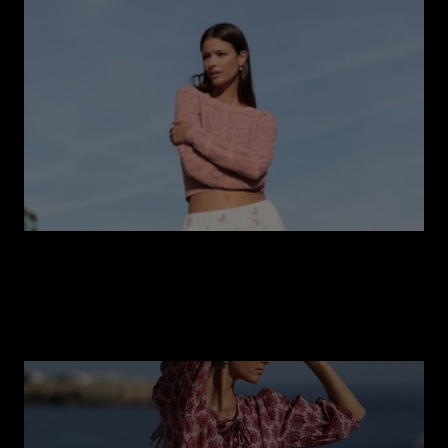
Tendenze primaverili: cosa non può mancare
nel tuo guardaroba in questa stagione...