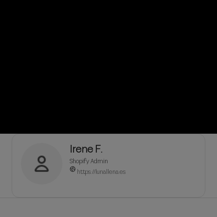
È possibile utilizzare questo elemento per
aggiungere una citazione, un contenuto...
Irene F.
Shopify Admin
https://lunallena.es