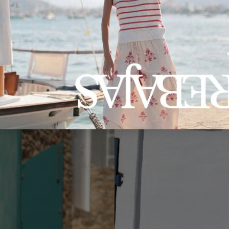
Pantaloni Marilyn RF190
51,00 €
30,90 €