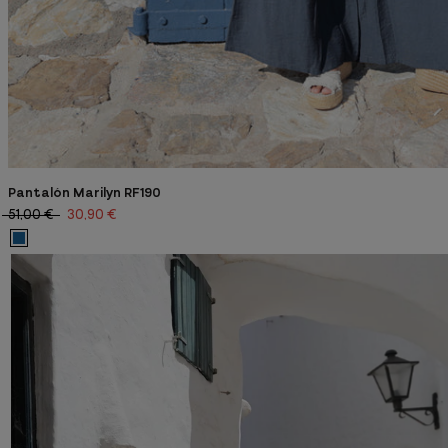
Pantalón Marilyn RF190
51,00 €
30,90 €