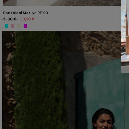
Pantaloni Marilyn RF190
51,00 €
30,90 €