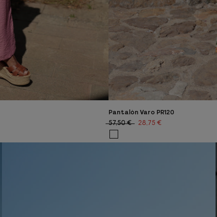
Pantalón Varo PR120
57,50 €
28,75 €