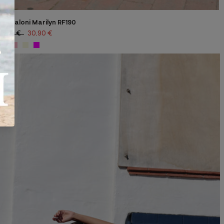
Pantaloni Marilyn RF190
51,00 €
30,90 €