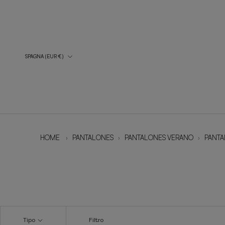
Vai
al
contenuto
Paese/regione
SPAGNA (EUR €)
HOME
›
PANTALONES
›
PANTALONES VERANO
›
PANTA
Tipo
Filtro