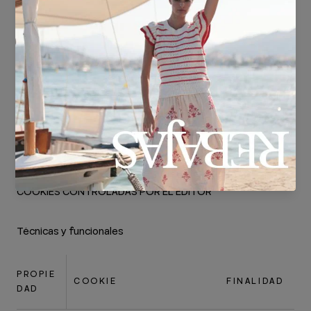
CARLOS OSCA S.L..
Carrer de Zamora, 91-95 3-4 - 08018 Barcelona
(Barcelona). E-mail: eosca@lunallena.es
COOKIES UTILIZADAS EN ESTE SITIO WEB
COOKIES CONTROLADAS POR EL EDITOR
Técnicas y funcionales
PROPIE
COOKIE
FINALIDAD
DAD