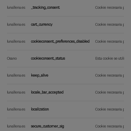
lunallena.es
_tracking_consent
Cookie necesaria para l
lunallena.es
cart_currency
Cookie necesaria para l
lunallena.es
cookieconsent_preferences_disabled
Cookie necesaria para l
Osano
cookieconsent_status
Esta cookie se utiliza 
lunallena.es
keep_alive
Cookie necesaria para l
lunallena.es
locale_bar_accepted
Cookie necesaria para l
lunallena.es
localization
Cookie necesaria para l
lunallena.es
secure_customer_sig
Cookie necesaria para l