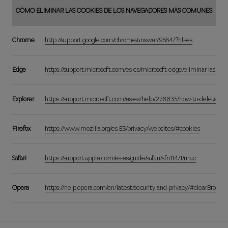
CÓMO ELIMINAR LAS COOKIES DE LOS NAVEGADORES MÁS COMUNES
Chrome
http://support.google.com/chrome/answer/95647?hl=es
Edge
https://support.microsoft.com/es-es/microsoft-edge/eliminar-las
Explorer
https://support.microsoft.com/es-es/help/278835/how-to-delete-cooki
Firefox
https://www.mozilla.org/es-ES/privacy/websites/#cookies
Safari
https://support.apple.com/es-es/guide/safari/sfri11471/mac
Opera
https://help.opera.com/en/latest/security-and-privacy/#clearBrowsi