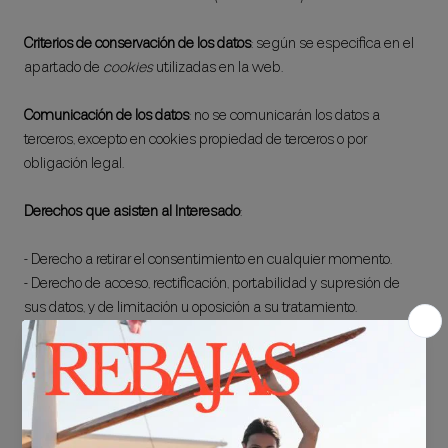
Criterios de conservación de los datos
: según se especifica en el
apartado de
cookies
utilizadas en la web.
Comunicación de los datos
: no se comunicarán los datos a
terceros, excepto en cookies propiedad de terceros o por
obligación legal.
Derechos que asisten al Interesado
:
- Derecho a retirar el consentimiento en cualquier momento.
- Derecho de acceso, rectificación, portabilidad y supresión de
sus datos, y de limitación u oposición a su tratamiento.
- Derecho a presentar una reclamación ante la Autoridad de
control (www.aepd.es) si considera que el tratamiento no se
ajusta a la normativa vigente.
Datos de contacto para ejercer sus derechos: