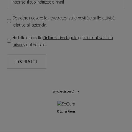
Desidero ricevere la newsletter sulle novità e sulle attività
relative all'azienda.
Ho letto e accetto
l'informativa legale
e l'
informativa sulla
privacy
del portale.
ISCRIVITI
Paese/regione
SPAGNA (EUR €)
© Luna Piena