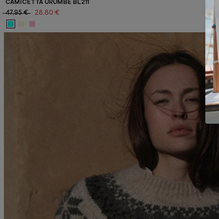
CAMICETTA URUMBE BL211
47,95 €
28,80 €