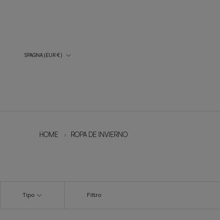
Vai
al
contenuto
Paese/regione
SPAGNA (EUR €)
HOME
›
ROPA DE INVIERNO
Tipo
Filtro