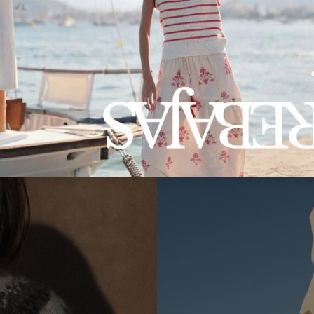
GIACCA AMELIA SV20
90,95 €
54,60 €