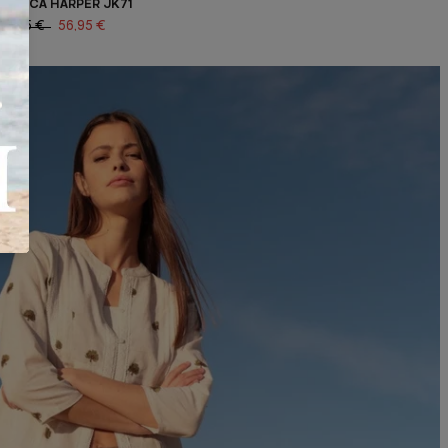
GIACCA HARPER JK71
94,95 €
56,95 €