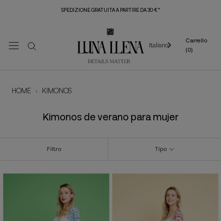
Vai
SPEDIZIONE GRATUITA A PARTIRE DA 30 €*
al
contenuto
Carrello
Italiano
(
0
)
HOME
›
KIMONOS
Kimonos de verano para mujer
Filtro
Tipo