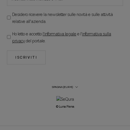
Desidero ricevere la newsletter sulle novità e sulle attività
relative all'azienda.
Ho letto e accetto
l'informativa legale
e l'
informativa sulla
privacy
del portale.
ISCRIVITI
Paese/regione
SPAGNA (EUR €)
© Luna Piena