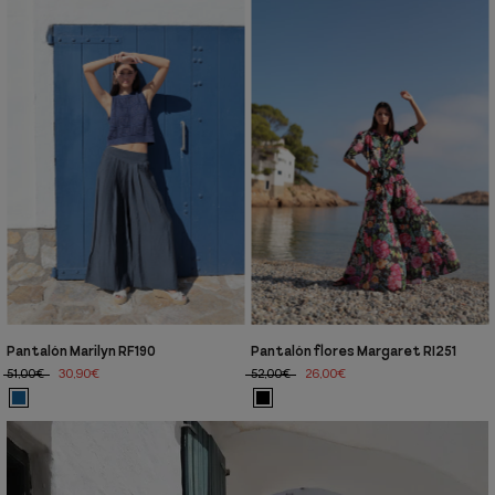
Pantalón Marilyn RF190
Pantalón flores Margaret RI251
51,00€
30,90€
52,00€
26,00€