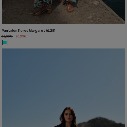
Pantalón flores Margaret AL251
52,00€
26,00€