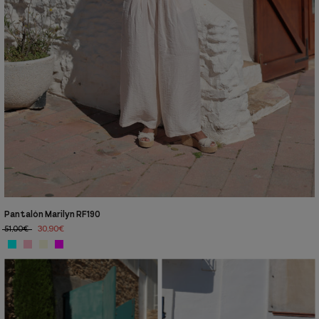
Pantalón Marilyn RF190
51,00€
30,90€