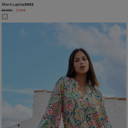
Short Lupita BN68
55,00€
27,90€