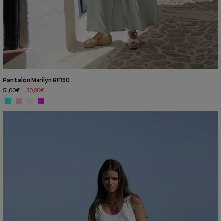
Pantalón Marilyn RF190
51,00€
30,90€