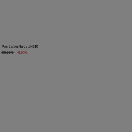
Pantalón Naty JN310
69,00€
41,90€