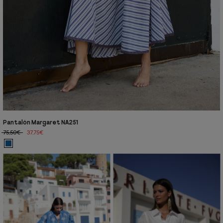
Pantalón Margaret NA251
75,50€
37,75€