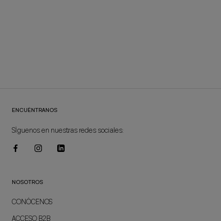
FALDA PANTALÓN TROPICAL RI251
52,00€
26,00€
ENCUÉNTRANOS
SÍguenos en nuestras redes sociales:
NOSOTROS
CONÓCENOS
ACCESO B2B