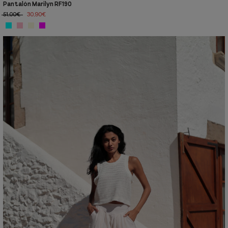
Pantalón Marilyn RF190
51,00€
30,90€