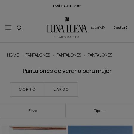
Saltar
ENVÍO GRATIS +30€*
al
contenido
Español
Cesta (
0
)
HOME
›
PANTALONES
›
PANTALONES
›
PANTALONES
Pantalones de verano para mujer
CORTO
LARGO
Filtro
Tipo