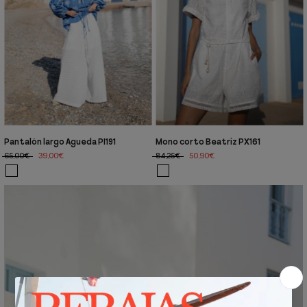
Pantalón largo Agueda PI191
Mono corto Beatriz PX161
65,00€
39,00€
84,25€
50,90€