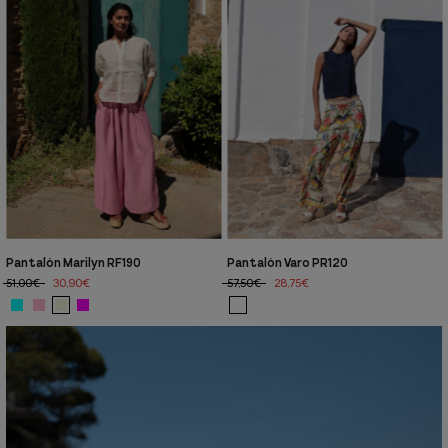
Pantalón Marilyn RF190
Pantalón Varo PR120
51,00€
30,90€
57,50€
28,75€