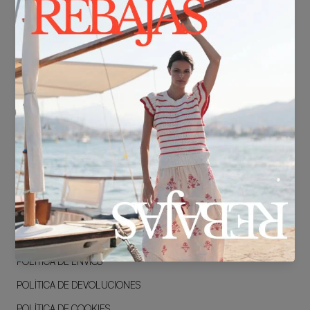
ACCESO B2B
PREVENTA
CENTRO DE AYUDA
BLOG
CONTACTO
LEGAL
POLÍTICA DE PRIVACIDAD
TÉRMINOS & CONDICIONES
AVISO LEGAL
POLÍTICA DE ENVÍOS
POLÍTICA DE DEVOLUCIONES
POLÍTICA DE COOKIES