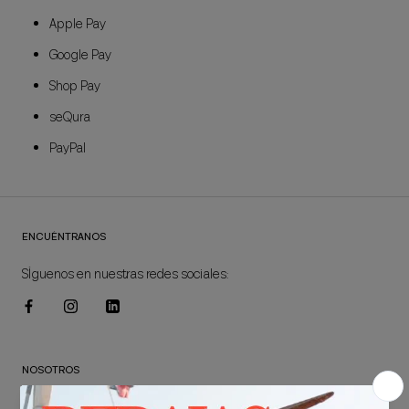
Apple Pay
Google Pay
Shop Pay
seQura
PayPal
ENCUÉNTRANOS
SÍguenos en nuestras redes sociales:
NOSOTROS
CONÓCENOS