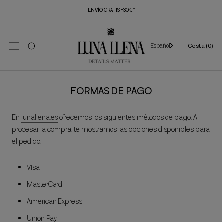
Saltar
ENVÍO GRATIS +30€*
al
contenido
Español
Cesta (
0
)
FORMAS DE PAGO
En
lunallena.es
ofrecemos los siguientes métodos de pago. Al
procesar la compra, te mostramos las opciones disponibles para
el pedido.
Visa
MasterCard
American Express
Union Pay