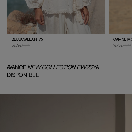
BLUSA SALEA NT75
CAMISETA 
58,59€
-
18,73€
-
83,70€
26,75€
AVANCE
NEW COLLECTION FW26
YA
DISPONIBLE