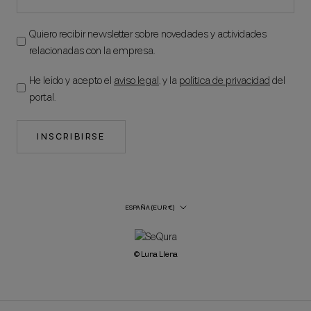
Quiero recibir newsletter sobre novedades y actividades
relacionadas con la empresa.
He leído y acepto el
aviso legal
, y la
política de privacidad
del
portal.
INSCRIBIRSE
País/región
ESPAÑA (EUR €)
© Luna Llena