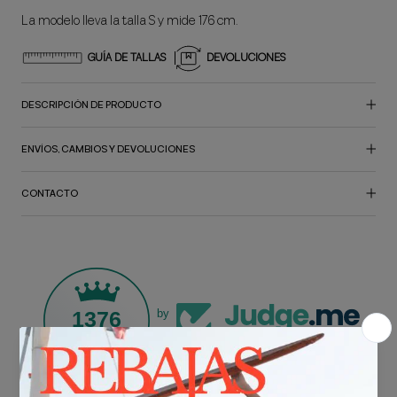
La modelo lleva la talla S y mide 176 cm.
GUÍA DE TALLAS
DEVOLUCIONES
DESCRIPCIÓN DE PRODUCTO
ENVÍOS, CAMBIOS Y DEVOLUCIONES
CONTACTO
1376
by