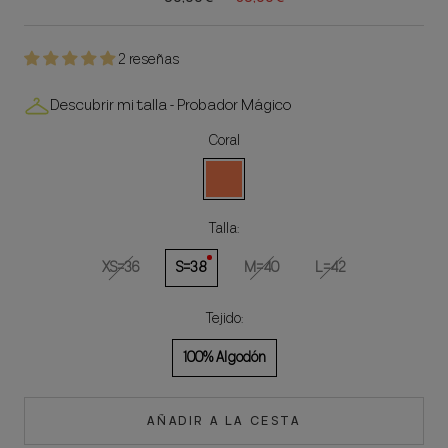
2 reseñas
Descubrir mi talla - Probador Mágico
Coral
Coral
Talla:
XS=36
S=38
M=40
L=42
Tejido:
100% Algodón
AÑADIR A LA CESTA