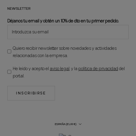
NEWSLETTER
Déjanos tu email y obtén un 10% de dto en tu primer pedido.
Quiero recibir newsletter sobre novedades y actividades
relacionadas con la empresa.
He leído y acepto el
aviso legal
, y la
política de privacidad
del
portal.
INSCRIBIRSE
País/región
ESPAÑA (EUR €)