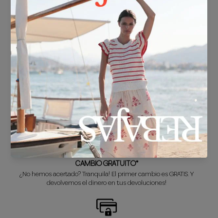
ENVÍO GRATIS*
En compras superiores a 30€.
ENTREGA EN 24/48h
Sabemos que no puedes esperar a estrenar tu nuevo look, así que lo
preparamos súper rápido para ti.
CAMBIO GRATUITO*
¿No hemos acertado? Tranquila! El primer cambio es GRATIS. Y
devolvemos el dinero en tus devoluciones!