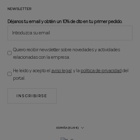
NEWSLETTER
Déjanos tu email y obtén un 10% de dto en tu primer pedido.
Quiero recibir newsletter sobre novedades y actividades
relacionadas con la empresa.
He leído y acepto el
aviso legal
, y la
política de privacidad
del
portal.
INSCRIBIRSE
País/región
ESPAÑA (EUR €)