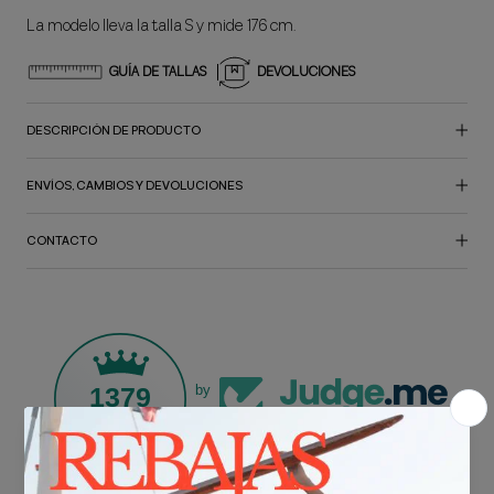
La modelo lleva la talla S y mide 176 cm.
GUÍA DE TALLAS
DEVOLUCIONES
DESCRIPCIÓN DE PRODUCTO
ENVÍOS, CAMBIOS Y DEVOLUCIONES
CONTACTO
1379
by