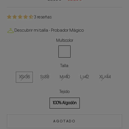
3 reseñas
Descubrir mi talla - Probador Mágico
Multicolor
Multicolor
Talla:
XS=36
S=38
M=40
L=42
XL=44
Tejido:
100% Algodón
AGOTADO