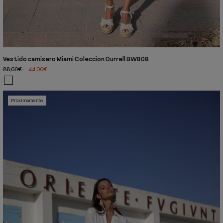
Vestido camisero Miami Coleccion Durrell BW808
88,00€
44,00€
Próximamente