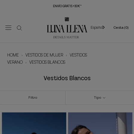
Saltar
ENVÍO GRATIS +30€*
al
contenido
Español
Cesta (
0
)
HOME
›
VESTIDOS DE MUJER
›
VESTIDOS
VERANO
›
VESTIDOS BLANCOS
Vestidos Blancos
Filtro
Tipo