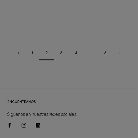
Vestido camisero Serena BH195
78,00€
39,00€
1
2
3
4
…
8
ENCUÉNTRANOS
SÍguenos en nuestras redes sociales: