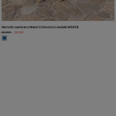
Vestido camisero Miami Coleccion Livadaki MS808
53,00€
26,50€