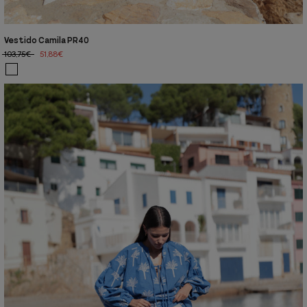
Vestido Camila PR40
103,75€
51,88€