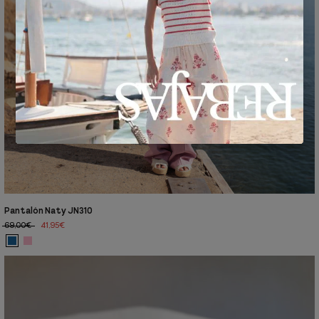
Pantalón Naty JN310
69,00€
41,95€