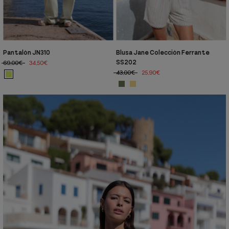
Pantalón JN310
Blusa Jane Colección Ferrante
SS202
69,00€
34,50€
43,00€
25,90€