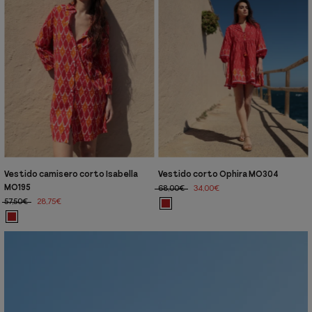
Vestido camisero corto Isabella
Vestido corto Ophira MO304
MO195
68,00€
34,00€
57,50€
28,75€