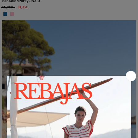
Pantalón Naty JN310
69,00€
41,95€