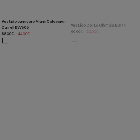
Vestido camisero Miami Coleccion
Vestido Corto Olympia BS174
Durrell BW808
60,00€
30,00€
88,00€
44,00€