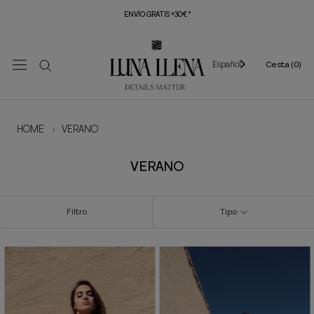
Saltar
ENVÍO GRATIS +30€*
al
contenido
Español
Cesta (
0
)
HOME
›
VERANO
VERANO
Filtro
Tipo