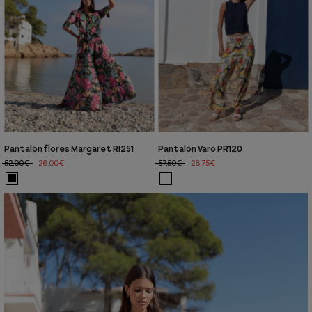
Pantalón flores Margaret RI251
Pantalón Varo PR120
52,00€
26,00€
57,50€
28,75€