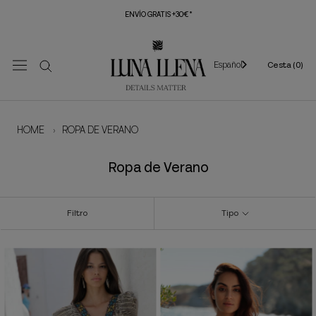
Saltar
ENVÍO GRATIS +30€*
al
contenido
Español
Cesta (
0
)
HOME
›
ROPA DE VERANO
Ropa de Verano
Filtro
Tipo