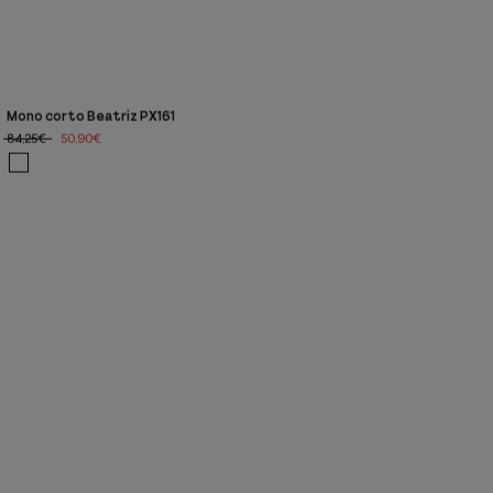
Mono corto Beatriz PX161
84,25€
50,90€
Próximamente