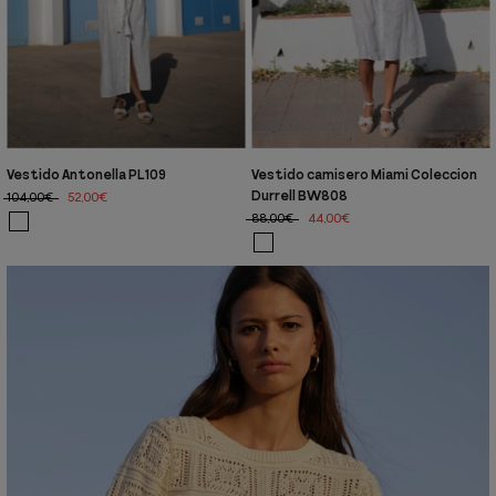
Vestido Antonella PL109
Vestido camisero Miami Coleccion
Durrell BW808
104,00€
52,00€
88,00€
44,00€