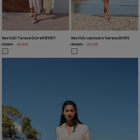
Vestido Teresa Durrell BV167
Vestido camisero Serena BH195
77,50€
46,90€
78,00€
39,00€