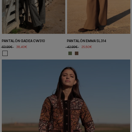
PANTALÓN GADEA CW310
PANTALÓN EMMA SL314
63,95€
38,40€
42,95€
25,80€