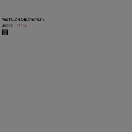
PANTALÓN ANKARA PN314
45,90€
27,90€