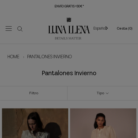
Saltar
ENVÍO GRATIS +30€*
al
contenido
Español
Cesta (
0
)
HOME
›
PANTALONES INVIERNO
Pantalones Invierno
Filtro
Tipo