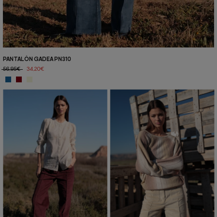
PANTALÓN GADEA PN310
56,95€
34,20€