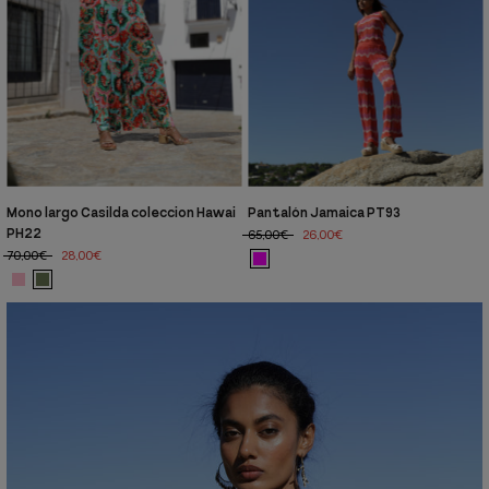
Mono largo Casilda coleccion Hawai
Pantalón Jamaica PT93
PH22
65,00€
26,00€
70,00€
28,00€