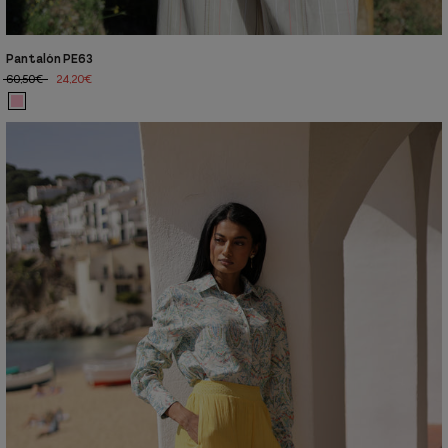
Pantalón PE63
60,50€
24,20€