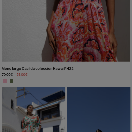
Mono largo Casilda coleccion Hawai PH22
70,00€
28,00€