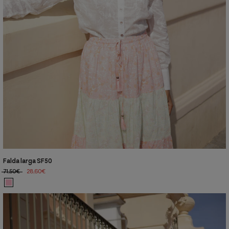
Falda larga SF50
71,50€
28,60€