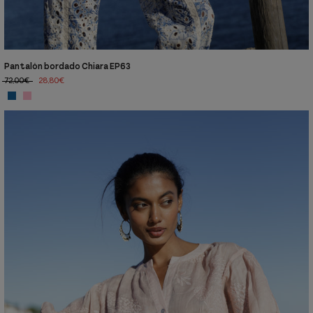
Pantalón bordado Chiara EP63
72,00€
28,80€