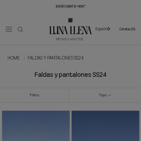
Saltar
ENVÍO GRATIS +30€*
al
contenido
Español
Cesta (
0
)
HOME
›
FALDAS Y PANTALONES SS24
Faldas y pantalones SS24
Filtro
Tipo