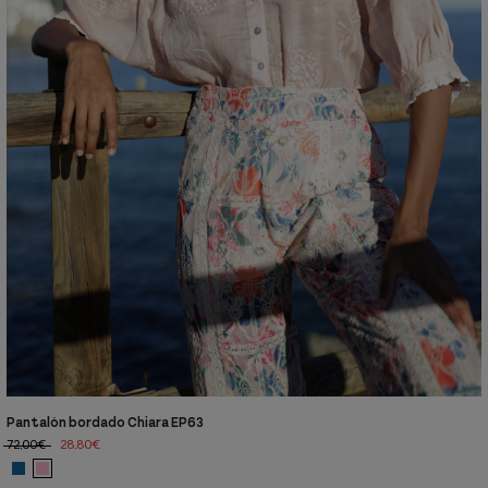
Pantalón bordado Chiara EP63
72,00€
28,80€