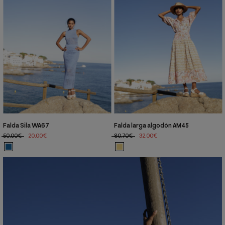
Falda Sila WA67
Falda larga algodón AM45
50,00€
20,00€
80,70€
32,00€