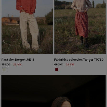
Pantalón Bergen JN315
Falda Nina coleccion Tanger TP780
58,50€
23,40€
61,00€
24,40€