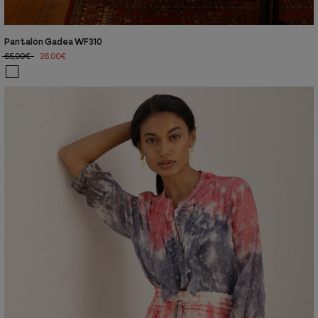
Pantalón Gadea WF310
65,00€
26,00€