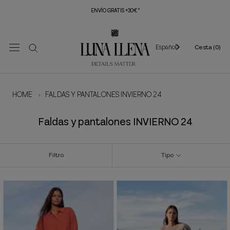
Saltar
ENVÍO GRATIS +30€*
al
contenido
Español
Cesta (
0
)
HOME
›
FALDAS Y PANTALONES INVIERNO 24
Faldas y pantalones INVIERNO 24
Filtro
Tipo