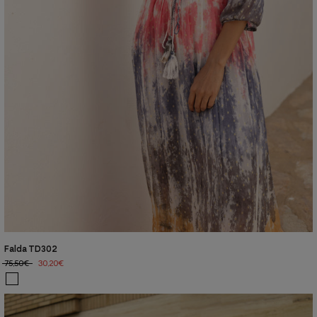
Falda TD302
75,50€
30,20€