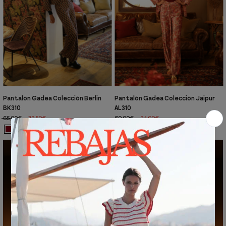
Pantalón Gadea Colección Berlin
Pantalón Gadea Colección Jaipur
BK310
AL310
65,00€
32,50€
60,00€
24,00€