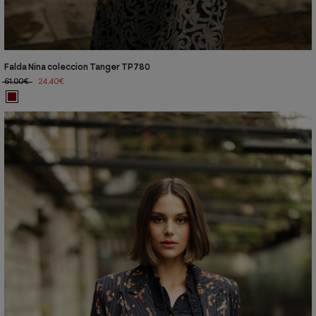
Falda Nina coleccion Tanger TP780
61,00€
24,40€