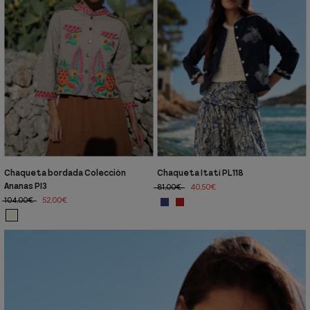
Chaqueta bordada Colección
Chaqueta Itatí PL118
Ananas PI3
81,00€
40,50€
104,00€
52,00€