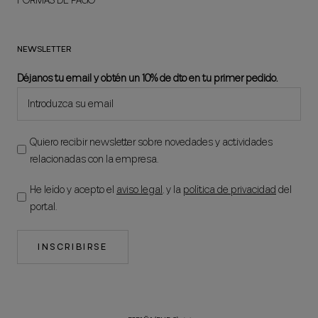
FORMAS DE PAGO
NEWSLETTER
Déjanos tu email y obtén un 10% de dto en tu primer pedido.
Quiero recibir newsletter sobre novedades y actividades
relacionadas con la empresa.
He leído y acepto el
aviso legal
, y la
política de privacidad
del
portal.
INSCRIBIRSE
País/región