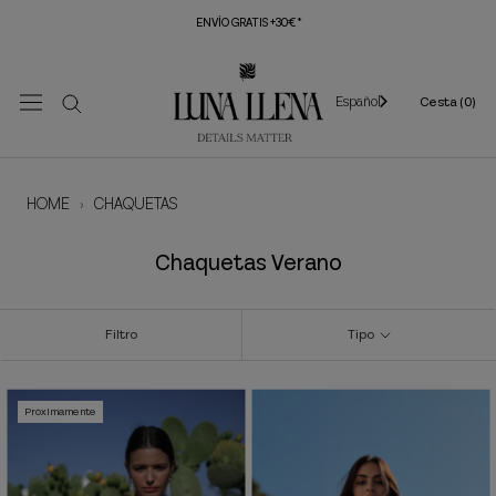
Saltar
ENVÍO GRATIS +30€*
al
contenido
Español
Cesta (
0
)
HOME
›
CHAQUETAS
Chaquetas Verano
Filtro
Tipo
Próximamente