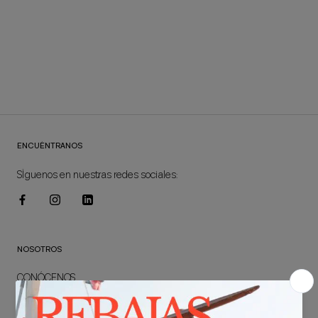
ENCUÉNTRANOS
SÍguenos en nuestras redes sociales:
NOSOTROS
CONÓCENOS
ACCESO B2B