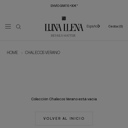
Saltar
ENVÍO GRATIS +30€*
al
contenido
Español
Cesta (
0
)
HOME
›
CHALECOS VERANO
Colección Chalecos Verano está vacía
VOLVER AL INICIO