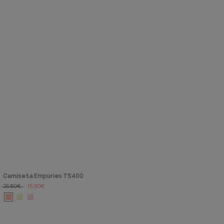
Camiseta Empúries TS400
25,80€
15,90€