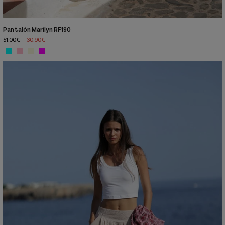
Pantalón Marilyn RF190
51,00€
30,90€