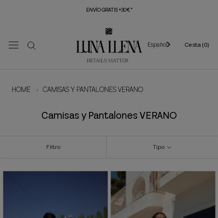
Saltar
ENVÍO GRATIS +30€*
al
contenido
Español
Cesta (
0
)
HOME
›
CAMISAS Y PANTALONES VERANO
Camisas y Pantalones VERANO
Filtro
Tipo