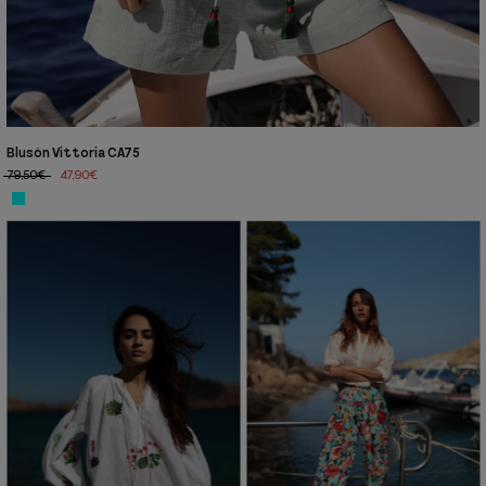
Blusón Vittoria CA75
79,50€
47,90€