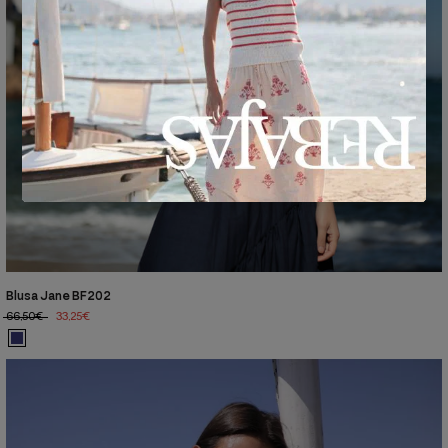
Blusa Jane BF202
66,50€
33,25€