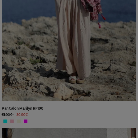
Pantalón Marilyn RF190
51,00€
30,90€