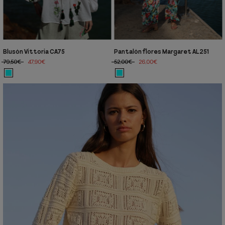
Blusón Vittoria CA75
Pantalón flores Margaret AL251
79,50€
47,90€
52,00€
26,00€