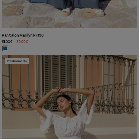
Pantalón Marilyn RF190
51,00€
30,90€
Próximamente