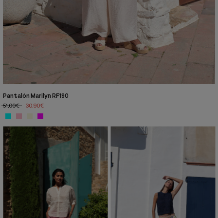
Pantalón Marilyn RF190
51,00€
30,90€