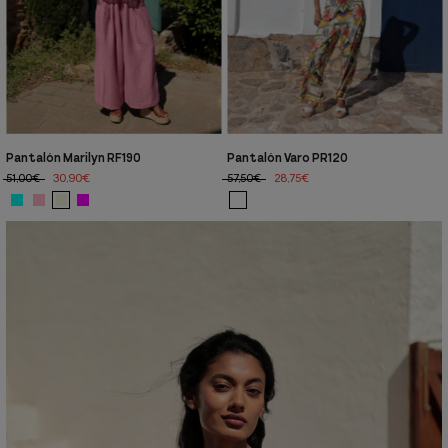
Pantalón Marilyn RF190
Pantalón Varo PR120
51,00€
30,90€
57,50€
28,75€