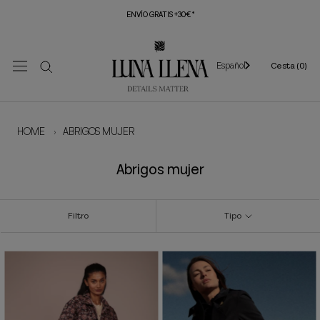
Saltar
ENVÍO GRATIS +30€*
al
contenido
Español
Cesta (
0
)
HOME
›
ABRIGOS MUJER
Abrigos mujer
Filtro
Tipo