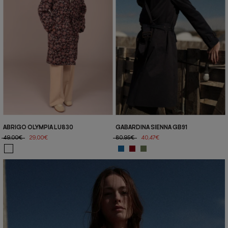
ABRIGO OLYMPIA LU830
GABARDINA SIENNA GB91
49,00€
29,00€
80,95€
40,47€