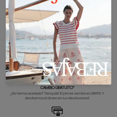
ENVÍO GRATIS*
En compras superiores a 30€.
ENTREGA EN 24/48h
Sabemos que no puedes esperar a estrenar tu nuevo look, así que lo
preparamos súper rápido para ti.
CAMBIO GRATUITO*
¿No hemos acertado? Tranquila! El primer cambio es GRATIS. Y
devolvemos el dinero en tus devoluciones!