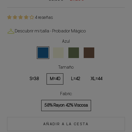
4 reseñas
Descubrir mi talla - Probador Mágico
Azul
Azul
Natural
Kaki
Marrón
Tamaño:
S=38
M=40
L=42
XL=44
Fabric:
58% Rayon 42% Viscosa
AÑADIR A LA CESTA