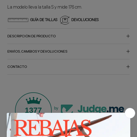
La modelo lleva la talla S y mide 176 cm.
GUÍA DE TALLAS
DEVOLUCIONES
DESCRIPCIÓN DE PRODUCTO
ENVÍOS, CAMBIOS Y DEVOLUCIONES
CONTACTO
1377
by