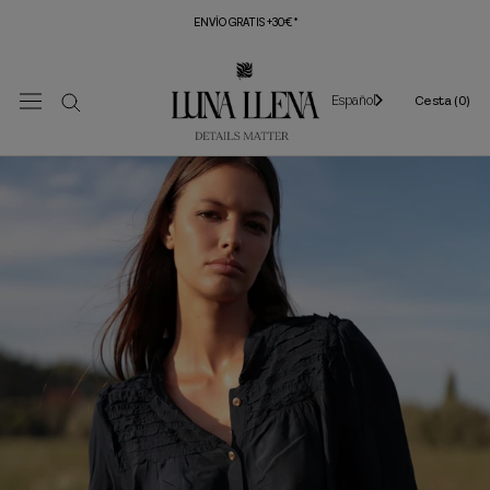
Saltar
ENVÍO GRATIS +30€*
al
contenido
Español
Cesta (
0
)