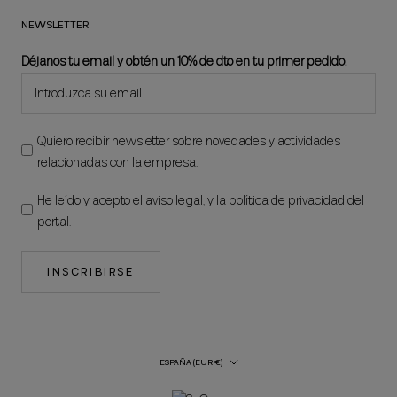
NEWSLETTER
Déjanos tu email y obtén un 10% de dto en tu primer pedido.
Quiero recibir newsletter sobre novedades y actividades
relacionadas con la empresa.
He leído y acepto el
aviso legal
, y la
política de privacidad
del
portal.
INSCRIBIRSE
País/región
ESPAÑA (EUR €)