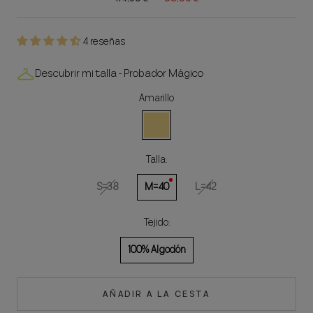
4 reseñas
Descubrir mi talla - Probador Mágico
Amarillo
Amarillo
Talla:
S=38
M=40
L=42
Tejido:
100% Algodón
AÑADIR A LA CESTA