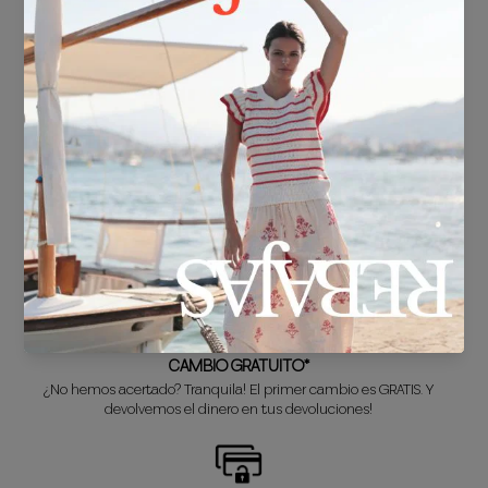
ENVÍO GRATIS*
En compras superiores a 30€.
ENTREGA EN 24/48h
Sabemos que no puedes esperar a estrenar tu nuevo look, así que lo
preparamos súper rápido para ti.
CAMBIO GRATUITO*
¿No hemos acertado? Tranquila! El primer cambio es GRATIS. Y
devolvemos el dinero en tus devoluciones!