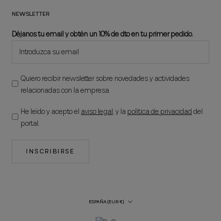
NEWSLETTER
Déjanos tu email y obtén un 10% de dto en tu primer pedido.
Quiero recibir newsletter sobre novedades y actividades
relacionadas con la empresa.
He leído y acepto el
aviso legal
, y la
política de privacidad
del
portal.
INSCRIBIRSE
País/región
ESPAÑA (EUR €)