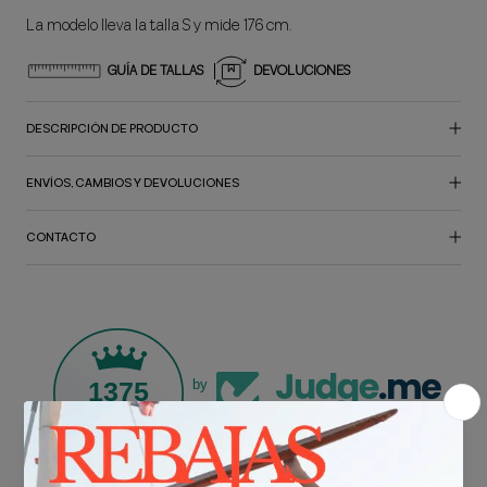
La modelo lleva la talla S y mide 176 cm.
GUÍA DE TALLAS
DEVOLUCIONES
DESCRIPCIÓN DE PRODUCTO
ENVÍOS, CAMBIOS Y DEVOLUCIONES
CONTACTO
1375
by