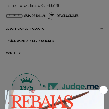
La modelo lleva la talla S y mide 176 cm.
GUÍA DE TALLAS
DEVOLUCIONES
DESCRIPCIÓN DE PRODUCTO
ENVÍOS, CAMBIOS Y DEVOLUCIONES
CONTACTO
1375
by