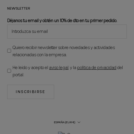
NEWSLETTER
Déjanos tu email y obtén un 10% de dto en tu primer pedido.
Quiero recibir newsletter sobre novedades y actividades
relacionadas con la empresa.
He leído y acepto el
aviso legal
, y la
política de privacidad
del
portal.
INSCRIBIRSE
País/región
ESPAÑA (EUR €)