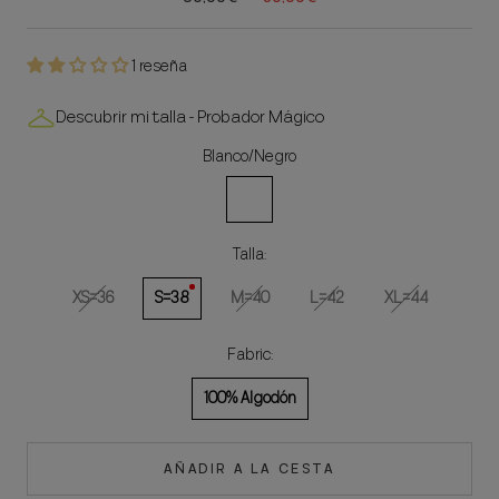
1 reseña
Descubrir mi talla - Probador Mágico
Blanco/Negro
Blanco/Negro
Talla:
XS=36
S=38
M=40
L=42
XL=44
Fabric:
100% Algodón
AÑADIR A LA CESTA