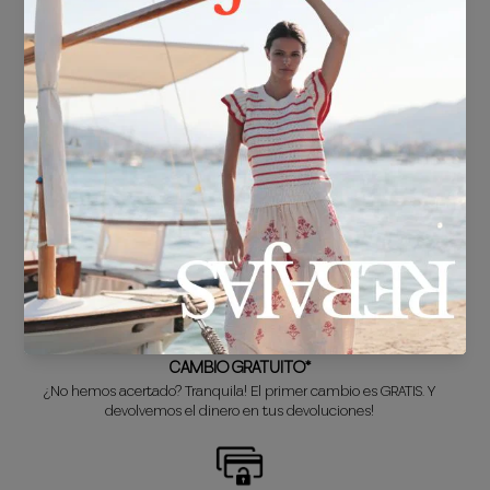
ENVÍO GRATIS*
En compras superiores a 30€.
ENTREGA EN 24/48h
Sabemos que no puedes esperar a estrenar tu nuevo look, así que lo
preparamos súper rápido para ti.
CAMBIO GRATUITO*
¿No hemos acertado? Tranquila! El primer cambio es GRATIS. Y
devolvemos el dinero en tus devoluciones!