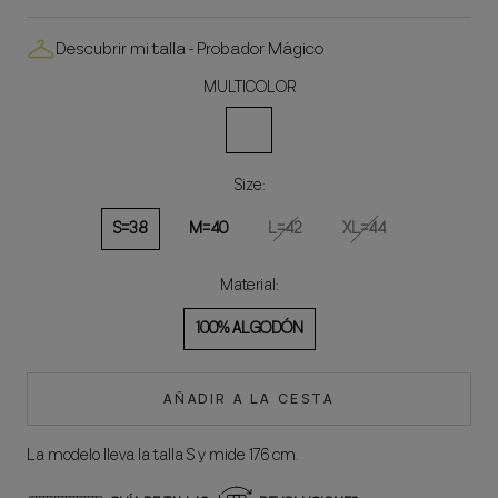
Descubrir mi talla - Probador Mágico
MULTICOLOR
MULTICOLOR
Size:
S=38
M=40
L=42
XL=44
Material:
100% ALGODÓN
AÑADIR A LA CESTA
La modelo lleva la talla S y mide 176 cm.