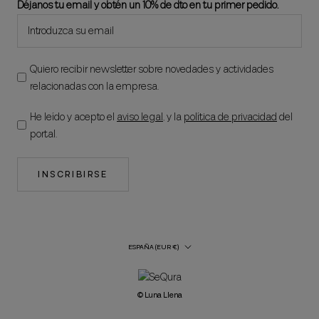
Déjanos tu email y obtén un 10% de dto en tu primer pedido.
Quiero recibir newsletter sobre novedades y actividades
relacionadas con la empresa.
He leído y acepto el
aviso legal
, y la
política de privacidad
del
portal.
INSCRIBIRSE
País/región
ESPAÑA (EUR €)
© Luna Llena