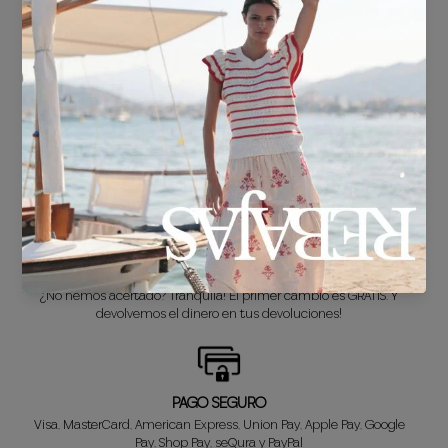
ENVÍO GRATIS*
En compras superiores a 30€.
ENTREGA EN 24/48h
Sabemos que no puedes esperar a estrenar tu nuevo look, así que lo
preparamos súper rápido para ti.
CAMBIO GRATUITO*
¿No hemos acertado? Tranquila! El primer cambio es GRATIS. Y
devolvemos el dinero en tus devoluciones!
PAGO SEGURO
Visa, MasterCard, American Express, Union Pay, Apple Pay, Google
Pay, Shop Pay, seQura y PayPal