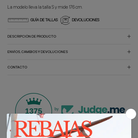
La modelo lleva la talla S y mide 176 cm.
GUÍA DE TALLAS
DEVOLUCIONES
DESCRIPCIÓN DE PRODUCTO
ENVÍOS, CAMBIOS Y DEVOLUCIONES
CONTACTO
1375
by