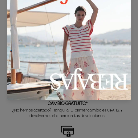
ENVÍO GRATIS*
En compras superiores a 30€.
ENTREGA EN 24/48h
Sabemos que no puedes esperar a estrenar tu nuevo look, así que lo
preparamos súper rápido para ti.
CAMBIO GRATUITO*
¿No hemos acertado? Tranquila! El primer cambio es GRATIS. Y
devolvemos el dinero en tus devoluciones!