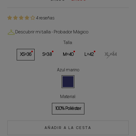
4 reseñas
Descubrir mi talla - Probador Mágico
Talla:
XS=36
S=38
M=40
L=42
XL=44
Azul marino
Azul
marino
Material:
100% Poliéster
AÑADIR A LA CESTA