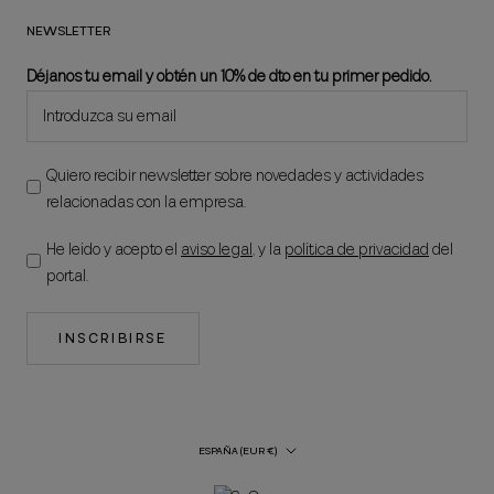
NEWSLETTER
Déjanos tu email y obtén un 10% de dto en tu primer pedido.
Quiero recibir newsletter sobre novedades y actividades
relacionadas con la empresa.
He leído y acepto el
aviso legal
, y la
política de privacidad
del
portal.
INSCRIBIRSE
País/región
ESPAÑA (EUR €)