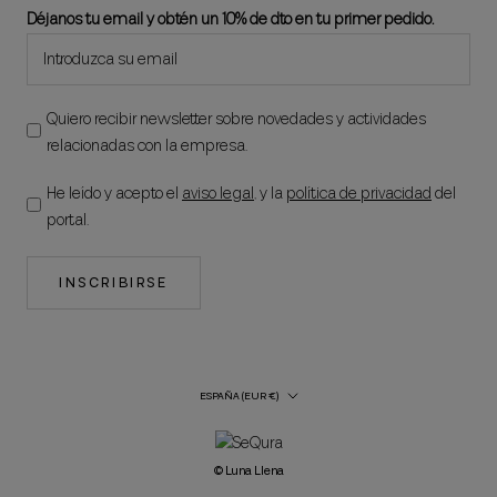
Déjanos tu email y obtén un 10% de dto en tu primer pedido.
Quiero recibir newsletter sobre novedades y actividades
relacionadas con la empresa.
He leído y acepto el
aviso legal
, y la
política de privacidad
del
portal.
INSCRIBIRSE
País/región
ESPAÑA (EUR €)
© Luna Llena