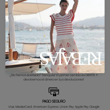
ENVÍO GRATIS*
En compras superiores a 30€.
ENTREGA EN 24/48h
Sabemos que no puedes esperar a estrenar tu nuevo look, así que lo
preparamos súper rápido para ti.
CAMBIO GRATUITO*
¿No hemos acertado? Tranquila! El primer cambio es GRATIS. Y
devolvemos el dinero en tus devoluciones!
PAGO SEGURO
Visa, MasterCard, American Express, Union Pay, Apple Pay, Google