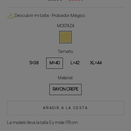
Descubrir mi talla - Probador Mágico
MOSTAZA
MOSTAZA
Tamaño:
S=38
M=40
L=42
XL=44
Material:
RAYON CREPE
AÑADIR A LA CESTA
La modelo lleva la talla S y mide 176 cm.