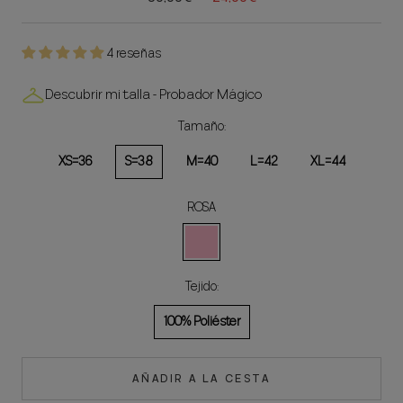
4 reseñas
Descubrir mi talla - Probador Mágico
Tamaño:
XS=36
S=38
M=40
L=42
XL=44
ROSA
ROSA
Tejido:
100% Poliéster
AÑADIR A LA CESTA