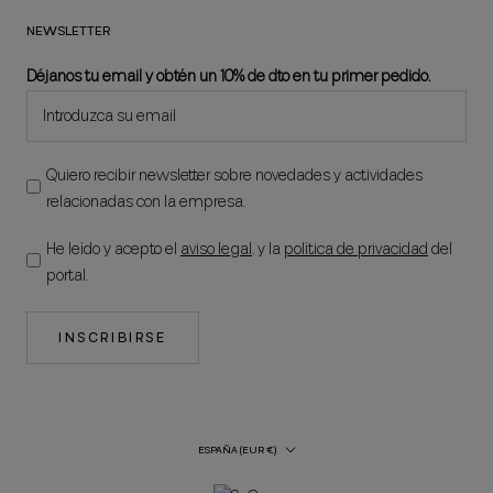
NEWSLETTER
Déjanos tu email y obtén un 10% de dto en tu primer pedido.
Quiero recibir newsletter sobre novedades y actividades
relacionadas con la empresa.
He leído y acepto el
aviso legal
, y la
política de privacidad
del
portal.
INSCRIBIRSE
País/región
ESPAÑA (EUR €)