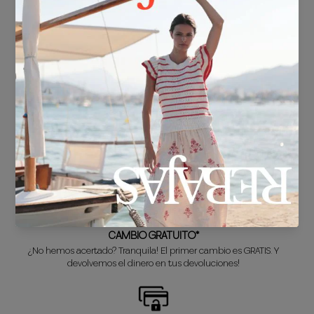
ENVÍO GRATIS*
En compras superiores a 30€.
ENTREGA EN 24/48h
Sabemos que no puedes esperar a estrenar tu nuevo look, así que lo
preparamos súper rápido para ti.
CAMBIO GRATUITO*
¿No hemos acertado? Tranquila! El primer cambio es GRATIS. Y
devolvemos el dinero en tus devoluciones!