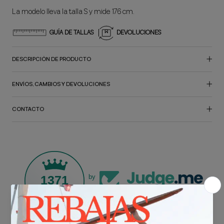
La modelo lleva la talla S y mide 176 cm.
GUÍA DE TALLAS
DEVOLUCIONES
DESCRIPCIÓN DE PRODUCTO
ENVÍOS, CAMBIOS Y DEVOLUCIONES
CONTACTO
1371
by