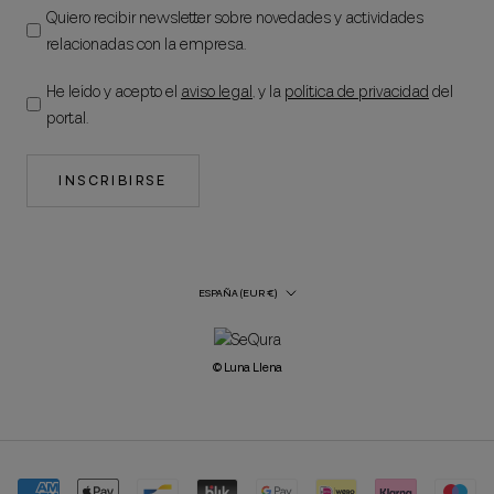
Quiero recibir newsletter sobre novedades y actividades
relacionadas con la empresa.
He leído y acepto el
aviso legal
, y la
política de privacidad
del
portal.
INSCRIBIRSE
País/región
ESPAÑA (EUR €)
© Luna Llena