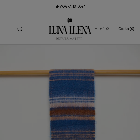
Saltar
ENVÍO GRATIS +30€*
al
contenido
Español
Cesta (
0
)