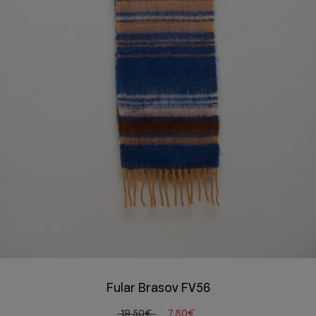
Fular Brasov FV56
19,50€
7,80€