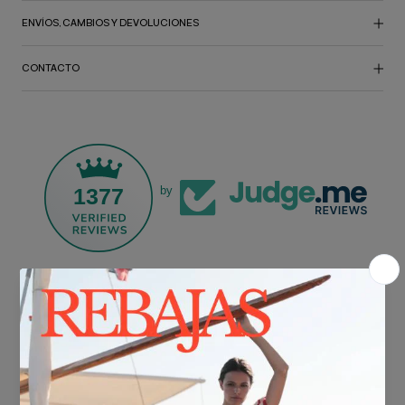
ENVÍOS, CAMBIOS Y DEVOLUCIONES
CONTACTO
1377
by
ENVÍO GRATIS*
En compras superiores a 30€.