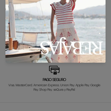
ENTREGA EN 24/48h
Sabemos que no puedes esperar a estrenar tu nuevo look, así que lo
preparamos súper rápido para ti.
CAMBIO GRATUITO*
¿No hemos acertado? Tranquila! El primer cambio es GRATIS. Y
devolvemos el dinero en tus devoluciones!
PAGO SEGURO
Visa, MasterCard, American Express, Union Pay, Apple Pay, Google
Pay, Shop Pay, seQura y PayPal