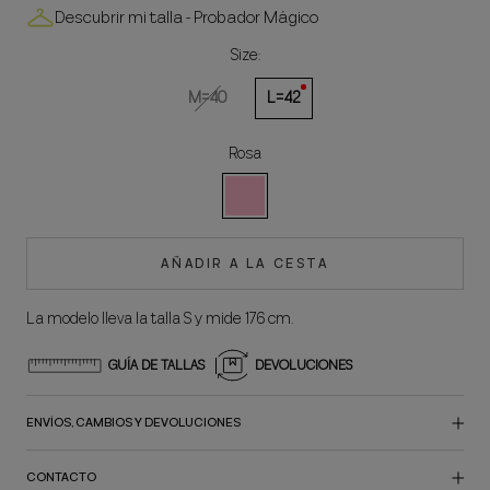
Descubrir mi talla - Probador Mágico
Size:
M=40
L=42
Rosa
Rosa
AÑADIR A LA CESTA
La modelo lleva la talla S y mide 176 cm.
GUÍA DE TALLAS
DEVOLUCIONES
ENVÍOS, CAMBIOS Y DEVOLUCIONES
CONTACTO