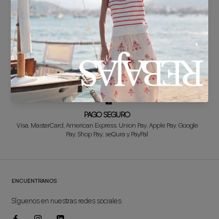
preparamos súper rápido para ti.
CAMBIO GRATUITO*
¿No hemos acertado? Tranquila! El primer cambio es GRATIS. Y
devolvemos el dinero en tus devoluciones!
PAGO SEGURO
Visa, MasterCard, American Express, Union Pay, Apple Pay, Google
Pay, Shop Pay, seQura y PayPal
ENCUÉNTRANOS
SÍguenos en nuestras redes sociales: