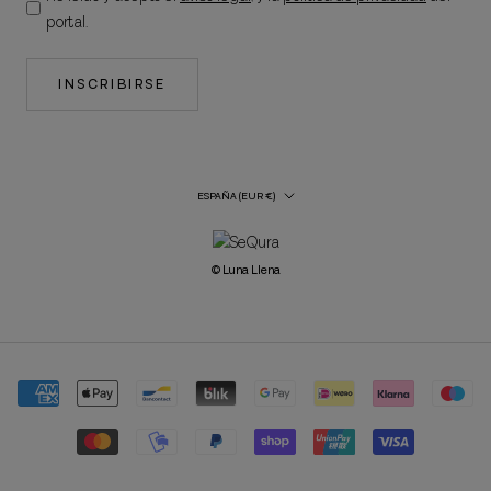
portal.
INSCRIBIRSE
País/región
ESPAÑA (EUR €)
© Luna Llena