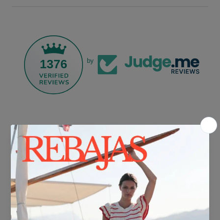
1376
by
ENVÍO GRATIS*
En compras superiores a 30€.
ENTREGA EN 24/48h
Sabemos que no puedes esperar a estrenar tu nuevo look, así que lo