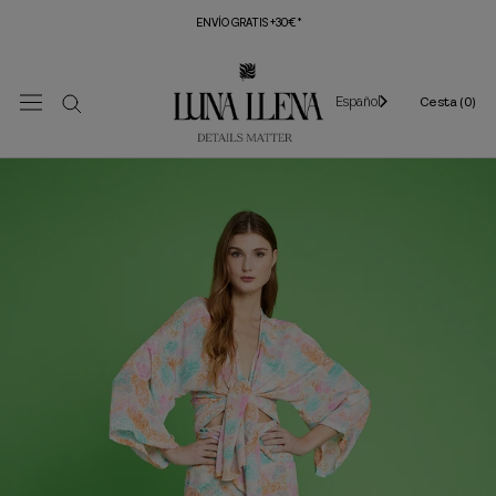
Saltar
ENVÍO GRATIS +30€*
al
contenido
Español
Cesta (
0
)