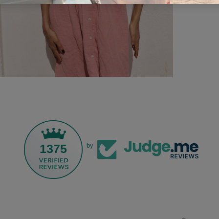
1375
by