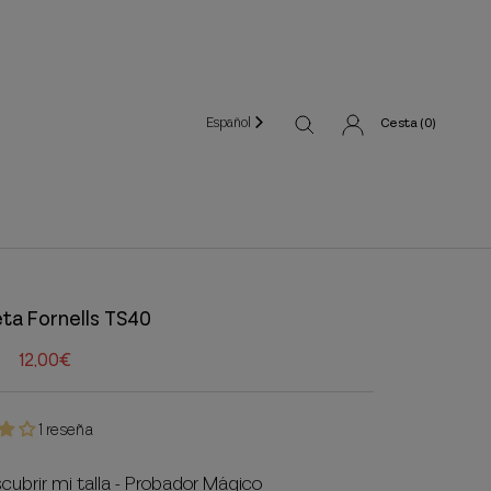
Español
Cesta (
0
)
ta Fornells TS40
12,00€
1 reseña
cubrir mi talla - Probador Mágico