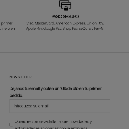
PAGO SEGURO
l primer
Visa, MasterCard, American Express, Union Pay,
dinero en
Apple Pay, Google Pay, Shop Pay, seQura y PayPal
NEWSLETTER
Déjanos tu email y obtén un 10% de dto en tu primer
pedido.
Quiero recibir newsletter sobre novedades y
actividades relacionadas con la empresa.