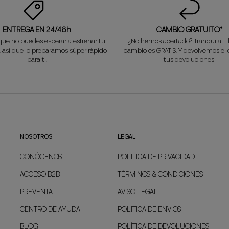
ENTREGA EN 24/48h
CAMBIO GRATUITO*
ue no puedes esperar a estrenar tu
¿No hemos acertado? Tranquila! E
, así que lo preparamos súper rápido
cambio es GRATIS. Y devolvemos el 
para ti.
tus devoluciones!
NOSOTROS
LEGAL
CONÓCENOS
POLÍTICA DE PRIVACIDAD
ACCESO B2B
TÉRMINOS & CONDICIONES
PREVENTA
AVISO LEGAL
CENTRO DE AYUDA
POLÍTICA DE ENVÍOS
BLOG
POLÍTICA DE DEVOLUCIONES