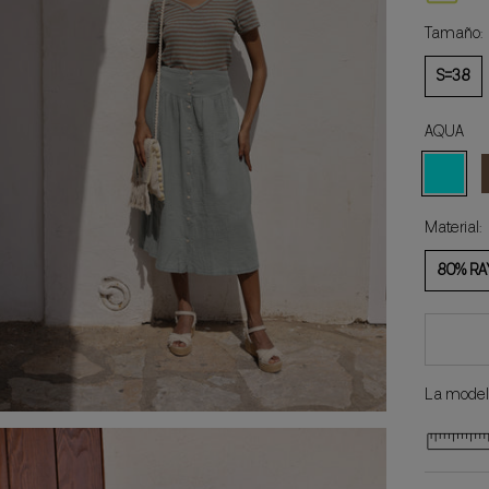
Tamaño:
S=38
AQUA
AQUA
Material:
80% RA
La modelo