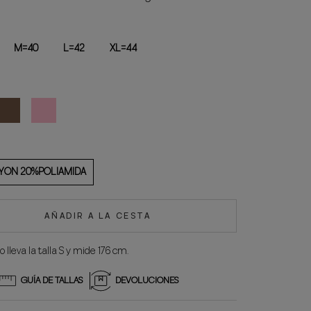
M=40
L=42
XL=44
MARRÓN
ROSA
YON 20%POLIAMIDA
AÑADIR A LA CESTA
 lleva la talla S y mide 176 cm.
GUÍA DE TALLAS
DEVOLUCIONES