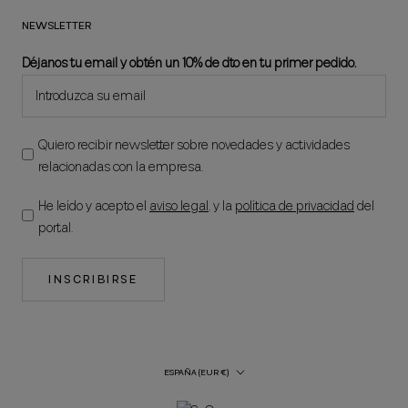
NEWSLETTER
Déjanos tu email y obtén un 10% de dto en tu primer pedido.
Quiero recibir newsletter sobre novedades y actividades
relacionadas con la empresa.
He leído y acepto el
aviso legal
, y la
política de privacidad
del
portal.
INSCRIBIRSE
País/región
ESPAÑA (EUR €)