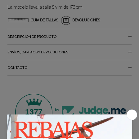
La modelo lleva la talla S y mide 176 cm.
GUÍA DE TALLAS
DEVOLUCIONES
DESCRIPCIÓN DE PRODUCTO
ENVÍOS, CAMBIOS Y DEVOLUCIONES
CONTACTO
1377
by