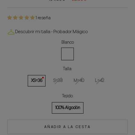
1 reseña
Descubrir mi talla - Probador Mágico
Blanco
Blanco
Talla:
XS=36
S=38
M=40
L=42
Tejido:
100% Algodón
AÑADIR A LA CESTA