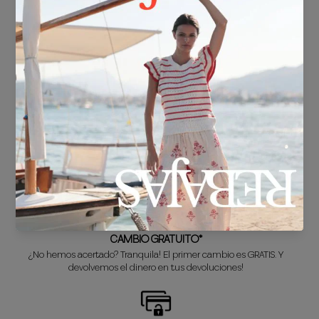
ENVÍO GRATIS*
En compras superiores a 30€.
ENTREGA EN 24/48h
Sabemos que no puedes esperar a estrenar tu nuevo look, así que lo
preparamos súper rápido para ti.
CAMBIO GRATUITO*
¿No hemos acertado? Tranquila! El primer cambio es GRATIS. Y
devolvemos el dinero en tus devoluciones!