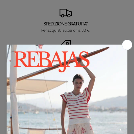
SPEDIZIONE GRATUITA*
Per acquisti superiori a 30 €.
CONSEGNA IN 24/48 ore
Sappiamo che non vedi l'ora di sfoggiare il tuo nuovo look, quindi te lo
abbiamo preparato in un batter d'occhio.
SOSTITUZIONE GRATUITA*
Non è quello che cercavi? Non preoccuparti! Il primo cambio è
GRATIS. E ti rimborsiamo il denaro sui tuoi resi!