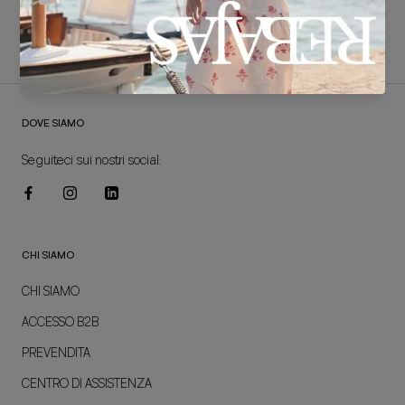
PAGAMENTO SICURO
Visa, MasterCard, American Express, Union Pay, Apple Pay, Google
Pay, Shop Pay, seQura e PayPal
DOVE SIAMO
Seguiteci sui nostri social:
CHI SIAMO
CHI SIAMO
ACCESSO B2B
PREVENDITA
CENTRO DI ASSISTENZA