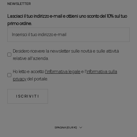
NEWSLETTER
Lasciaci il tuo indirizzo e-mail e ottieni uno sconto del 10% sul tuo
primo ordine.
Desidero ricevere la newsletter sulle novità e sulle attività
relative all'azienda.
Ho letto e accetto
l'informativa legale
e l'
informativa sulla
privacy
del portale.
ISCRIVITI
Paese/regione
SPAGNA (EUR €)