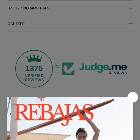
SPEDIZIONI, CAMBI E RESI
CONTATTI
1375
by
SPEDIZIONE GRATUITA*
Per acquisti superiori a 30 €.