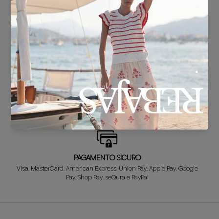
CONSEGNA IN 24/48 ore
Sappiamo che non vedi l'ora di sfoggiare il tuo nuovo look, quindi te lo
abbiamo preparato in un batter d'occhio.
SOSTITUZIONE GRATUITA*
Non è quello che cercavi? Non preoccuparti! Il primo cambio è
GRATIS. E ti rimborsiamo il denaro sui tuoi resi!
PAGAMENTO SICURO
Visa, MasterCard, American Express, Union Pay, Apple Pay, Google
Pay, Shop Pay, seQura e PayPal