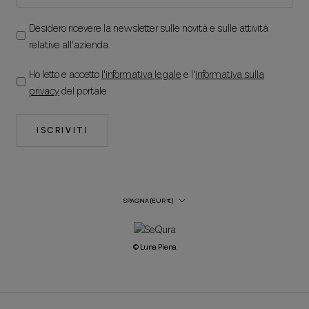
Desidero ricevere la newsletter sulle novità e sulle attività
relative all'azienda.
Ho letto e accetto
l'informativa legale
e l'
informativa sulla
privacy
del portale.
ISCRIVITI
Paese/regione
SPAGNA (EUR €)
© Luna Piena