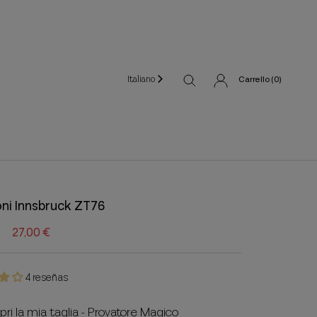
Italiano
Carrello (
0
)
oni Innsbruck ZT76
27,00 €
4 reseñas
pri la mia taglia - Provatore Magico