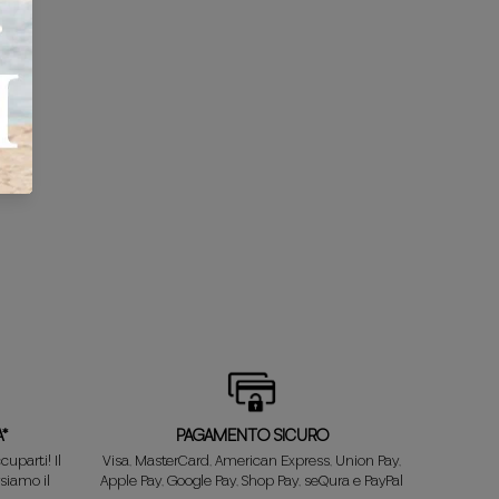
*
PAGAMENTO SICURO
uparti! Il
Visa, MasterCard, American Express, Union Pay,
siamo il
Apple Pay, Google Pay, Shop Pay, seQura e PayPal