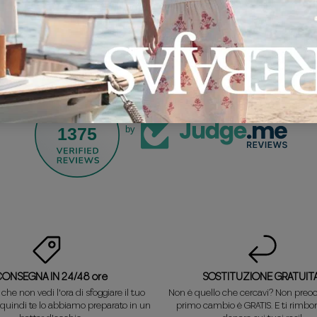
1375
by
CONSEGNA IN 24/48 ore
SOSTITUZIONE GRATUITA
he non vedi l'ora di sfoggiare il tuo
Non è quello che cercavi? Non preocc
 quindi te lo abbiamo preparato in un
primo cambio è GRATIS. E ti rimbor