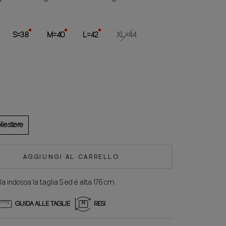
S=38
M=40
L=42
XL=44
:
liestere
AGGIUNGI AL CARRELLO
a indossa la taglia S ed è alta 176 cm.
GUIDA ALLE TAGLIE
RESI