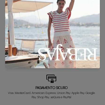
SPEDIZIONE GRATUITA*
Per acquisti superiori a 30 €.
CONSEGNA IN 24/48 ore
Sappiamo che non vedi l'ora di sfoggiare il tuo nuovo look, quindi te lo
abbiamo preparato in un batter d'occhio.
SOSTITUZIONE GRATUITA*
Non è quello che cercavi? Non preoccuparti! Il primo cambio è
GRATIS. E ti rimborsiamo il denaro sui tuoi resi!
PAGAMENTO SICURO
Visa, MasterCard, American Express, Union Pay, Apple Pay, Google
Pay, Shop Pay, seQura e PayPal