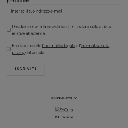
primo ordine.
Desidero ricevere la newsletter sulle novità e sulle attività
relative all'azienda.
Ho letto e accetto
l'informativa legale
e l'
informativa sulla
privacy
del portale.
ISCRIVITI
Paese/regione
SPAGNA (EUR €)
© Luna Piena