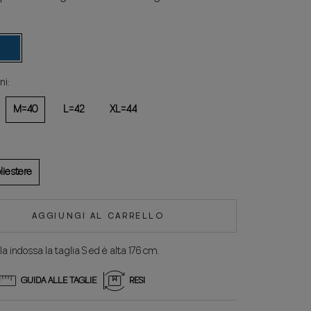
lu
i:
M=40
L=42
XL=44
liestere
AGGIUNGI AL CARRELLO
a indossa la taglia S ed è alta 176 cm.
GUIDA ALLE TAGLIE
RESI