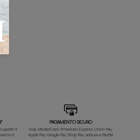
*
PAGAMENTO SICURO
uparti! Il
Visa, MasterCard, American Express, Union Pay,
siamo il
Apple Pay, Google Pay, Shop Pay, seQura e PayPal