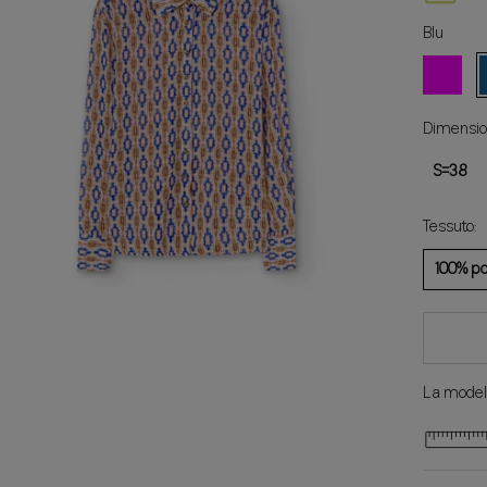
Blu
Fucsia
B
Dimension
S=38
Tessuto:
100% po
La modell