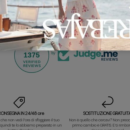
1375
by
CONSEGNA IN 24/48 ore
SOSTITUZIONE GRATUITA
he non vedi l'ora di sfoggiare il tuo
Non è quello che cercavi? Non preocc
 quindi te lo abbiamo preparato in un
primo cambio è GRATIS. E ti rimbor