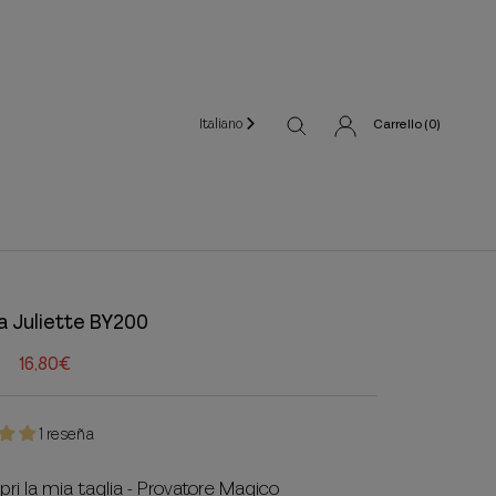
Italiano
Carrello (
0
)
a Juliette BY200
16,80€
1 reseña
pri la mia taglia - Provatore Magico