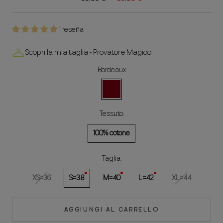
1 reseña
Scopri la mia taglia - Provatore Magico
Bordeaux
Bordeaux
Tessuto:
100% cotone
Taglia:
XS=36
S=38
M=40
L=42
XL=44
AGGIUNGI AL CARRELLO