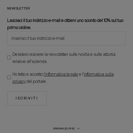
NEWSLETTER
Lasciaci il tuo indirizzo e-mail e ottieni uno sconto del 10% sul tuo
primo ordine.
Desidero ricevere la newsletter sulle novità e sulle attività
relative all'azienda.
Ho letto e accetto
l'informativa legale
e l'
informativa sulla
privacy
del portale.
ISCRIVITI
Paese/regione
SPAGNA (EUR €)