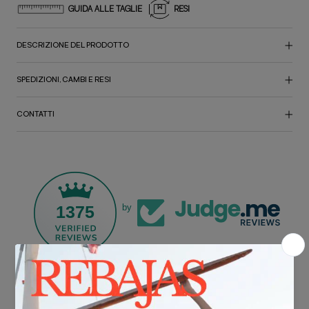
GUIDA ALLE TAGLIE
RESI
DESCRIZIONE DEL PRODOTTO
SPEDIZIONI, CAMBI E RESI
CONTATTI
1375
by