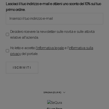
Lasciaci il tuo indirizzo e-mail e ottieni uno sconto del 10% sul tuo
primo ordine.
Desidero ricevere la newsletter sulle novità e sulle attività
relative all'azienda.
Ho letto e accetto
l'informativa legale
e l'
informativa sulla
privacy
del portale.
ISCRIVITI
Paese/regione
SPAGNA (EUR €)
© Luna Piena