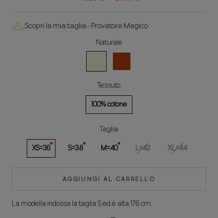
Scopri la mia taglia - Provatore Magico
Naturale
Naturale
Tegola
Tessuto:
100% cotone
Taglia:
XS=36
S=38
M=40
L=42
XL=44
AGGIUNGI AL CARRELLO
La modella indossa la taglia S ed è alta 176 cm.