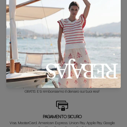
SPEDIZIONE GRATUITA*
Per acquisti superiori a 30 €.
CONSEGNA IN 24/48 ore
Sappiamo che non vedi l'ora di sfoggiare il tuo nuovo look, quindi te lo
abbiamo preparato in un batter d'occhio.
SOSTITUZIONE GRATUITA*
Non è quello che cercavi? Non preoccuparti! Il primo cambio è
GRATIS. E ti rimborsiamo il denaro sui tuoi resi!
PAGAMENTO SICURO
Visa, MasterCard, American Express, Union Pay, Apple Pay, Google