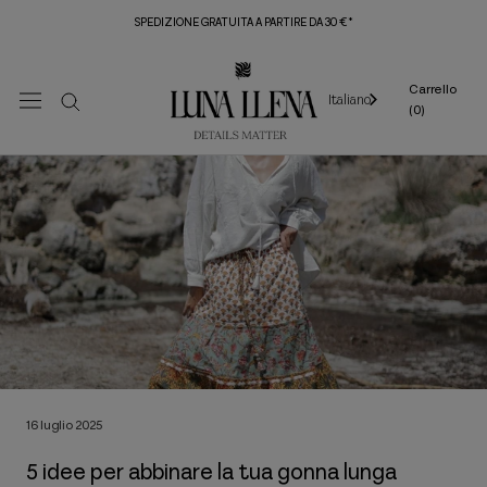
Vai
SPEDIZIONE GRATUITA A PARTIRE DA 30 €*
al
contenuto
Carrello
Italiano
(
0
)
16 luglio 2025
5 idee per abbinare la tua gonna lunga