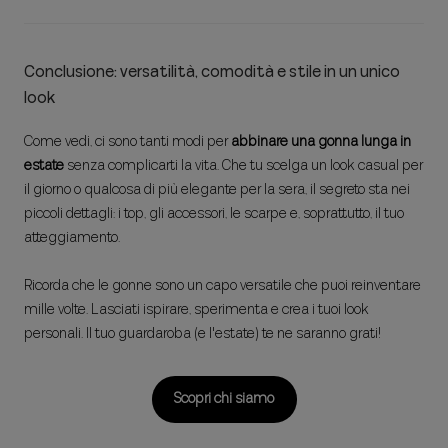
Conclusione: versatilità, comodità e stile in un unico
look
Come vedi, ci sono tanti modi per
abbinare una gonna lunga in
estate
senza complicarti la vita. Che tu scelga un look casual per
il giorno o qualcosa di più elegante per la sera, il segreto sta nei
piccoli dettagli: i top, gli accessori, le scarpe e, soprattutto, il tuo
atteggiamento.
Ricorda che le gonne sono un capo versatile che puoi reinventare
mille volte. Lasciati ispirare, sperimenta e crea i tuoi look
personali. Il tuo guardaroba (e l'estate) te ne saranno grati!
Scopri chi siamo