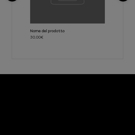
Nome del prodotto
30,00€
È possibile utilizzare questo elemento per
aggiungere una citazione, un contenuto...