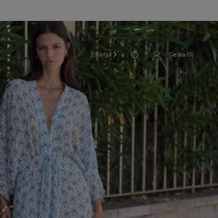
Español
Cesta (
0
)
.