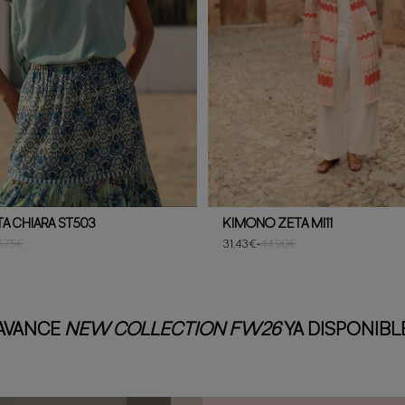
A CHIARA ST503
KIMONO ZETA MI11
6,75€
31,43€
-
44,90€
AVANCE
NEW COLLECTION FW26
YA DISPONIBL