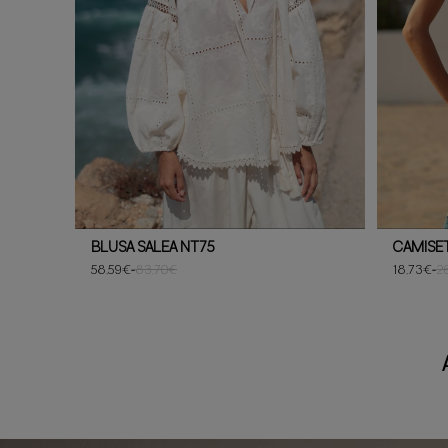
BLUSA SALEA NT75
CAMISET
58,59€
-
83,70€
18,73€
-
2